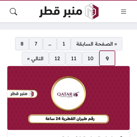
صفحات:
« الصفحة السابقة
1
…
7
8
9
10
11
12
التالي »