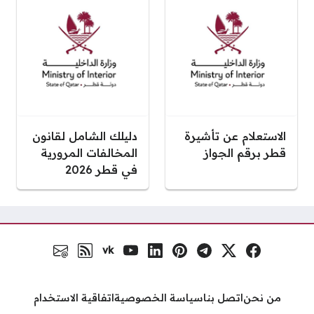
الاستعلام عن تأشيرة
دليلك الشامل لقانون
قطر برقم الجواز
المخالفات المرورية
في قطر 2026
vk
فيسبوك
منصة إكس
تلغرام
بنترست
لينكد إن
يوتيوب
VK.com
رابط RSS
البريد الالكتروني
مواقع التواصل
من نحن
اتصل بنا
سياسة الخصوصية
اتفاقية الاستخدام